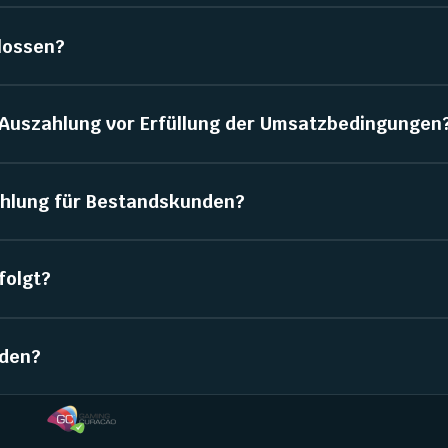
lossen?
 Auszahlung vor Erfüllung der Umsatzbedingungen
ahlung für Bestandskunden?
folgt?
rden?