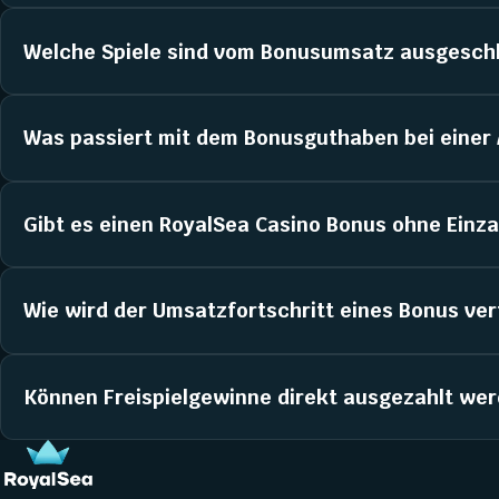
Welche Spiele sind vom Bonusumsatz ausgesch
Was passiert mit dem Bonusguthaben bei einer
Gibt es einen RoyalSea Casino Bonus ohne Einz
Wie wird der Umsatzfortschritt eines Bonus ver
Können Freispielgewinne direkt ausgezahlt we