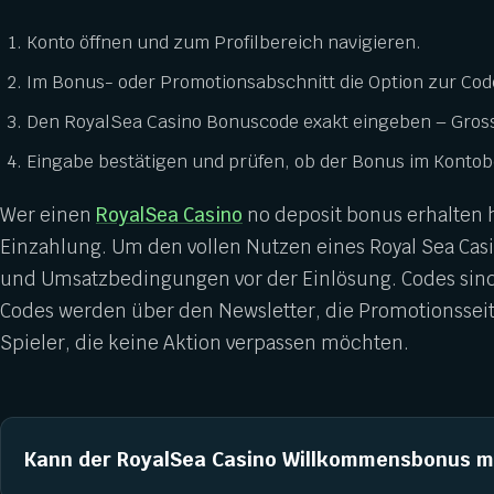
Konto öffnen und zum Profilbereich navigieren.
Im Bonus- oder Promotionsabschnitt die Option zur Co
Den RoyalSea Casino Bonuscode exakt eingeben – Gros
Eingabe bestätigen und prüfen, ob der Bonus im Konto
Wer einen
RoyalSea Casino
no deposit bonus erhalten h
Einzahlung. Um den vollen Nutzen eines Royal Sea Casi
und Umsatzbedingungen vor der Einlösung. Codes sind 
Codes werden über den Newsletter, die Promotionssei
Spieler, die keine Aktion verpassen möchten.
Kann der RoyalSea Casino Willkommensbonus m