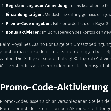
Registrierung oder Anmeldung:
In das bestehende Kon
Einzahlung tätigen:
Mindesteinzahlung gemäss den jew
Promo-Code eingeben:
Falls erforderlich, den RoyalS
Bonus aktivieren:
Im Bonusbereich des Kontos den ge
Beim Royal Sea Casino Bonus gelten Umsatzbedingungen 
gleichermassen zu den Umsatzanforderungen bei – Spie
zählen. Die Gültigkeitsdauer beträgt 30 Tage ab Aktivie
Missverständnisse zu vermeiden und das Bonusguthab
Promo-Code-Aktivierung 
Promo-Codes lassen sich an verschiedenen Stellen der 
Bonusbereich des Profils. Je nach Aktion variiert der g