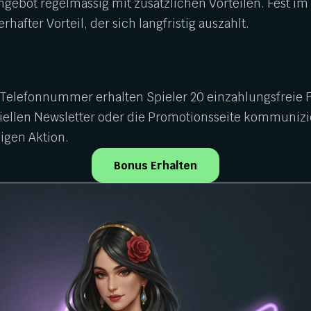
gebot regelmässig mit zusätzlichen Vorteilen. Fest i
after Vorteil, der sich langfristig auszahlt.
d Telefonnummer erhalten Spieler 20 einzahlungsfreie F
ziellen Newsletter oder die Promotionsseite kommunizi
igen Aktion.
Bonus Erhalten