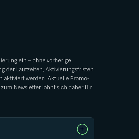
izierung ein – ohne vorherige
g der Laufzeiten, Aktivierungsfristen
h aktiviert werden. Aktuelle Promo-
zum Newsletter lohnt sich daher für