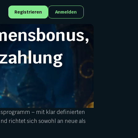
Registrieren
Anmelden
mmensbonus,
nzahlung
usprogramm – mit klar definierten
nd richtet sich sowohl an neue als