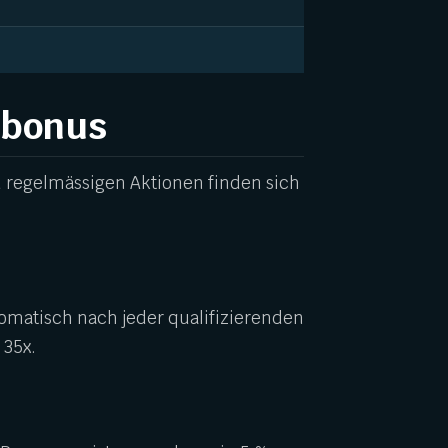
sbonus
u regelmässigen Aktionen finden sich
tomatisch nach jeder qualifizierenden
 35x.