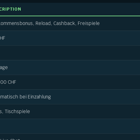
CRIPTION
kommensbonus, Reload, Cashback, Freispiele
CHF
Tage
000 CHF
matisch bei Einzahlung
s, Tischspiele