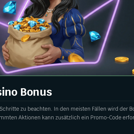
sino Bonus
 Schritte zu beachten. In den meisten Fällen wird der 
immten Aktionen kann zusätzlich ein Promo-Code erford