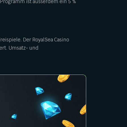
m Programm ist ausserdem ein 5 %
reispiele. Der RoyalSea Casino
ert. Umsatz- und