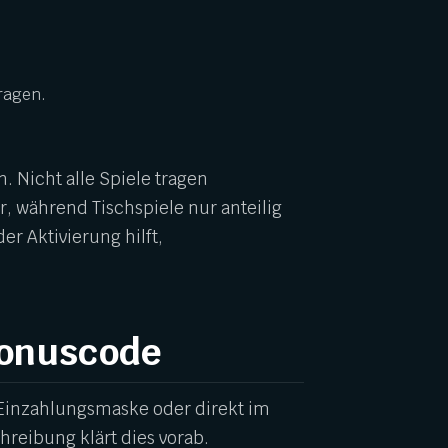
ragen.
 Nicht alle Spiele tragen
, während Tischspiele nur anteilig
er Aktivierung hilft,
Bonuscode
 Einzahlungsmaske oder direkt im
hreibung klärt dies vorab.